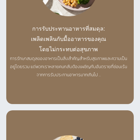
การรับประทานอาหารที่สมดุล:
เพลิดเพลินกับมื้ออาหารของคุณ
โดยไม่กระทบต่อสุขภาพ
การรักษาสมดุลของอาหารเป็นสิ่งสำคัญสำหรับสุขภาพและความเป็น
อยู่โดยรวม แต่พวกเราหลายคนกลับต้องเผชิญกับอันตรายที่ซ่อนเร้น
จากการรับประทานอาหารมากเกินไป ...