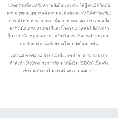
นวัตกรรมที่ส่งเสริมความยั่งยืน และช่วยให้ผู้ คนมีชีวิตที่มี
ความสุขและสุขภาพดี ความมุ่งมั่นของเราไม่ได้จำกัดเพียง
การเสิร์ฟอาหารอร่อยเท่านั้น อาหารของเรา ทำจากแป้ง
คาร์โบไฮเดรต 0 แคลอรี่และน้ำตาล 0 แคลอรี่ ยิ่งไปกว่า
นั้น เราสนับสนุนเกษตรกร สร้างโอกาสในการทำงาน และ
เก็บกักคาร์บอนเพื่อสร้างโลกที่ยั่งยืนมากขึ้น
Anacot Revtaurant เราไม่เพียงแค่ทำอาหารอร่อย เรา
กำลังทำให้เป้าหมายการพัฒนาที่ยั่งยืน (SDGs) เป็นจริง
เข้าร่วมกับเราในการสร้างความแตกต่าง