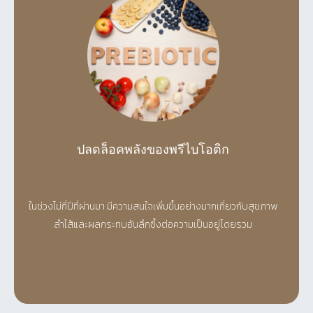
ปลดล็อคพลังของพรีไบโอติก
ในช่วงไม่กี่ปีที่ผ่านมา มีความสนใจเพิ่มขึ้นอย่างมากเกี่ยวกับสุขภาพ
ลำไส้และผลกระทบอันลึกซึ้งต่อความเป็นอยู่โดยรวม