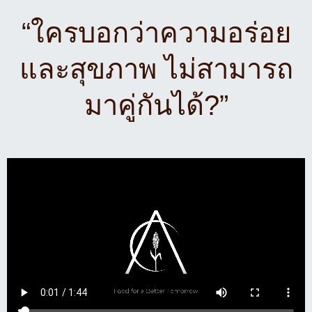
“ใครบอกว่าความอร่อย
และสุขภาพ ไม่สามารถ
มาคู่กันได้?”