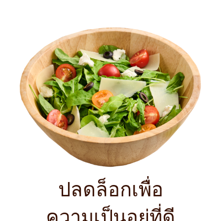
ปลดล็อกเพื่อ
ความเป็นอยู่ที่ดี