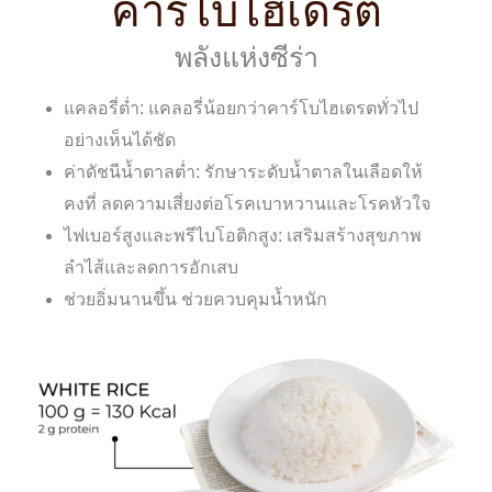
คาร์โบไฮเดรต
พลังแห่งซีร่า
แคลอรี่ต่ำ: แคลอรี่น้อยกว่าคาร์โบไฮเดรตทั่วไป
อย่างเห็นได้ชัด
ค่าดัชนีน้ำตาลต่ำ: รักษาระดับน้ำตาลในเลือดให้
คงที่ ลดความเสี่ยงต่อโรคเบาหวานและโรคหัวใจ
ไฟเบอร์สูงและพรีไบโอติกสูง: เสริมสร้างสุขภาพ
ลำไส้และลดการอักเสบ
ช่วยอิ่มนานขึ้น ช่วยควบคุมน้ำหนัก