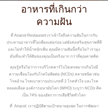
อาหารที่เกินกว่า
ความฝัน
ที่ Anacot Revtaurant เราเข้าใจถึงความฝันในการรับ
ประทานอาหารที่ไม่เพียงแต่อร่อย แต่ยังส่งเสริมสุขภาพที่ดี
และไม่ทำให้น้ำหนักเพิ่ม คุณมีความฝันนี้หรือไม่? เรามุ่ง
มั่นที่จะทำให้ฝันของคุณเป็นจริงมาก กว่าที่คุณคาดคิด
คุณรู้หรือไม่ว่าการบริโภคคาร์โบไฮเดรตมากเกินไปมี
ความเชื่อมโยงกับโรคไม่ติดต่อ (NCDs) หลายชนิด เช่น
โรคอ้วน โรคเบาหวานประเภทที่ 2 โรคหัวใจ และโรค
หลอดเลือด องค์การอนามัยโลก (WHO) ระบุว่า NCDs คิด
เป็น 74% ของอัตราการเสียชีวิตทั่วโลก
ที่ Anacot เราปฏิบัติตามเป้าหมายสูงสุด ในการพัฒนา