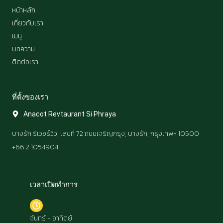
o
r
หน้าหลัก
k
a
เกี่ยวกับเรา
m
เมนู
บทความ
ติดต่อเรา
ที่ตั้งของเรา​
Anacot Revtaurant Si Phraya
บางรัก ริเวอร์วิว, เลขที่ 72 ถนนเจริญกรุง, บางรัก, กรุงเทพฯ 10500
+66 2 1054904
เวลาเปิดทำการ​
จันทร์ - อาทิตย์