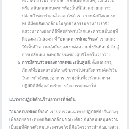
ที่เราคัดสรรปราศจากสารเคมี(ออร์แกนิค) เป็นธรรม
หรือ สนับสนุนเกษตรกรท้องถิ่นที่มีส่วนช่วยลดการ
ปล่อยก๊าซคาร์บอนไดออกไซด์ เราตระหนักถึงผลกระ
ทบที่มีต่อสิ่งแวดล้อมในอุตสาหกรรมอาหารเราจึง
แสวงหาทางออกที่ดีที่สุดสําหรับโลกและความเป็นอยู่ที่
ดีของคนในสังคม ที่
”อนาคต เรฟเตอร์รอง”
เราแสดง
ให้เห็นถึงความมุ่งมั่นของเราต่อความยั่งยืนที่จะนําไปสู่
การเปลี่ยนแปลงพฤติกรรมของผู้บริโภคในวงกว้าง
การมีส่วนร่วมของการลดขยะเป็นศูนย์:
ตั้งแต่บรรจุ
ภัณฑ์ที่ย่อยสลายได้ทางชีวภาพไปจนถึงความคิดริเริ่ม
ในการกําจัดขยะอาหาร เรามุ่งมั่นที่จะนําแนวทาง
ปฏิบัติที่ดีที่สุดสําหรับการจัดการขยะมาใช้
แนวทางปฏิบัติด้านร้านอาหารที่ยั่งยืน
“อนาคตเรฟเตอร์รอง”
เรารวบรวมแนวทางปฏิบัติที่ยั่งยืนต่างๆ
เพื่อลดผลกระทบต่อสิ่งแวดล้อมขณะเดียว กันก็สนับสนุนความ
เป็นอยู่ที่ดีทางสังคมและเศรษฐกิจนี่คือโครงการสําคัญบางส่วน