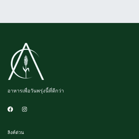
อาหารเพื่อวันพรุ่งนี้ที่ดีกว่า
F
I
a
n
c
s
e
t
b
a
ลิงค์ด่วน
o
g