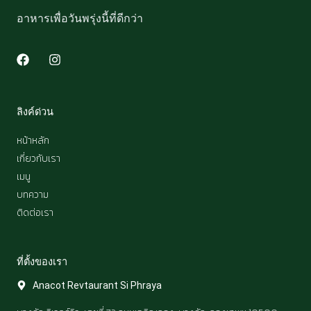
อาหารเพื่อวันพรุ่งนี้ที่ดีกว่า
F
I
a
n
c
s
e
t
b
a
ลิงค์ด่วน
o
g
o
r
หน้าหลัก
k
a
เกี่ยวกับเรา
m
เมนู
บทความ
ติดต่อเรา
ที่ตั้งของเรา​
Anacot Revtaurant Si Phraya