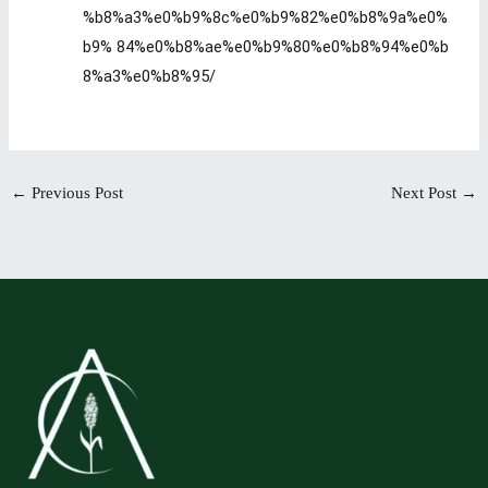
%b8%a3%e0%b9%8c%e0%b9%82%e0%b8%9a%e0%
b9%
84%e0%b8%ae%e0%b9%80%e0%b8%94%e0%b
8%a3%e0%b8%95/
←
Previous Post
Next Post
→