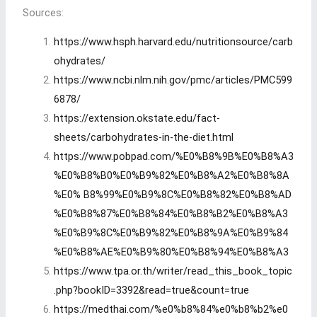
Sources:
https://www.hsph.harvard.edu/nutritionsource/carb
ohydrates/
https://www.ncbi.nlm.nih.gov/pmc/articles/PMC599
6878/
https://extension.okstate.edu/fact-
sheets/carbohydrates-in-the-diet.html
https://www.pobpad.com/%E0%B8%9B%E0%B8%A3
%E0%B8%B0%E0%B9%82%E0%B8%A2%E0%B8%8A
%E0%
B8%99%E0%B9%8C%E0%B8%82%E0%B8%AD
%E0%B8%87%E0%B8%84%E0%B8%B2%E0%B8%A3
%E0%B9%8C%E0%B9%82%E0%B8%9A%E0%B9%84
%E0%B8%AE%E0%B9%80%E0%B8%94%E0%B8%A3
https://www.tpa.or.th/writer/read_this_book_topic
.php?bookID=3392&read=true&count=true
https://medthai.com/%e0%b8%84%e0%b8%b2%e0