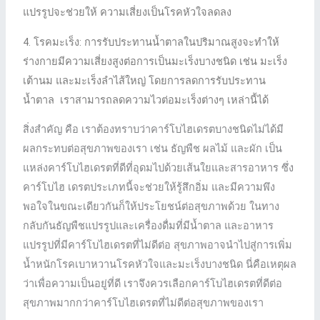
แปรรูปจะช่วยให้ ความเสี่ยงเป็นโรคหัวใจลดลง
4. โรคมะเร็ง: การรับประทานน้ำตาลในปริมาณสูงจะทำให้
ร่างกายมีความเสี่ยงสูงต่อการเป็นมะเร็งบางชนิด เช่น มะเร็ง
เต้านม และมะเร็งลําไส้ใหญ่ โดยการลดการรับประทาน
น้ำตาล เราสามารถลดความไวต่อมะเร็งต่างๆ เหล่านี้ได้
สิ่งสําคัญ คือ เราต้องทราบว่าคาร์โบไฮเดรตบางชนิดไม่ได้มี
ผลกระทบต่อสุขภาพของเรา เช่น ธัญพืช ผลไม้ และผัก เป็น
แหล่งคาร์โบไฮเดรตที่ดีที่อุดมไปด้วยเส้นใยและสารอาหาร ซึ่ง
คาร์โบไฮ เดรตประเภทนี้จะช่วยให้รู้สึกอิ่ม และมีความพึง
พอใจในขณะเดียวกันก็ให้ประโยชน์ต่อสุขภาพด้วย ในทาง
กลับกันธัญพืชแปรรูปและเครื่องดื่มที่มีน้ำตาล และอาหาร
แปรรูปที่มีคาร์โบไฮเดรตที่ไม่ดีต่อ สุขภาพอาจนําไปสู่การเพิ่ม
น้ำหนักโรคเบาหวานโรคหัวใจและมะเร็งบางชนิด นี่คือเหตุผล
ว่าเพื่อความเป็นอยู่ที่ดี เราจึงควรเลือกคาร์โบไฮเดรตที่ดีต่อ
สุขภาพมากกว่าคาร์โบไฮเดรตที่ไม่ดีต่อสุขภาพของเรา