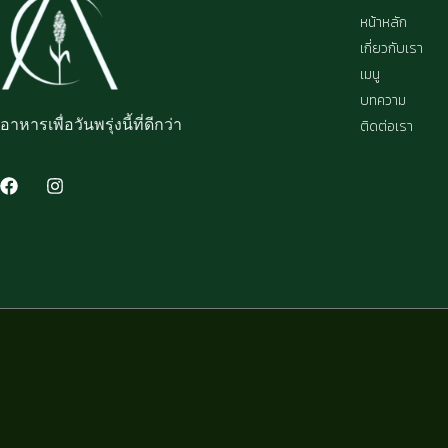
หน้าหลัก
เกี่ยวกับเรา
เมนู
บทความ
อาหารเพื่อวันพรุ่งนี้ที่ดีกว่า
ติดต่อเรา
F
I
a
n
c
s
e
t
b
a
o
g
o
r
k
a
m