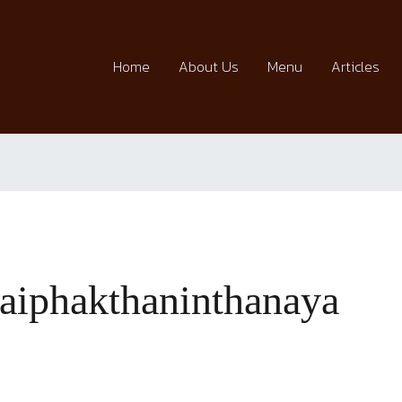
Home
About Us
Menu
Articles
haiphakthaninthanaya